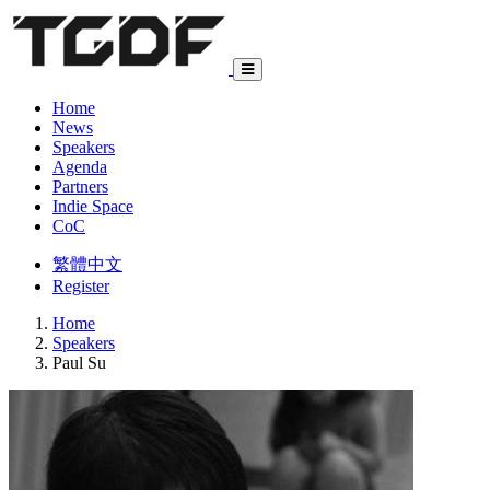
Home
News
Speakers
Agenda
Partners
Indie Space
CoC
繁體中文
Register
Home
Speakers
Paul Su