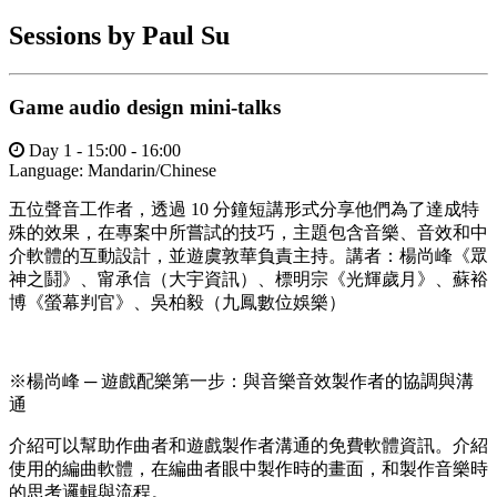
Sessions by Paul Su
Game audio design mini-talks
Day 1 - 15:00 - 16:00
Language:
Mandarin/Chinese
五位聲音工作者，透過 10 分鐘短講形式分享他們為了達成特
殊的效果，在專案中所嘗試的技巧，主題包含音樂、音效和中
介軟體的互動設計，並遊虞敦華負責主持。講者：楊尚峰《眾
神之鬪》、甯承信（大宇資訊）、標明宗《光輝歲月》、蘇裕
博《螢幕判官》、吳柏毅（九鳳數位娛樂）
※楊尚峰 ─ 遊戲配樂第一步：與音樂音效製作者的協調與溝
通
介紹可以幫助作曲者和遊戲製作者溝通的免費軟體資訊。介紹
使用的編曲軟體，在編曲者眼中製作時的畫面，和製作音樂時
的思考邏輯與流程。