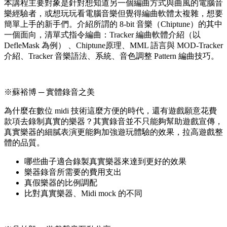
本講程主要對象是針對想知道另一個編曲方式與曲風的電腦音
樂經驗者，或想玩玩看電腦音樂但覺得編曲軟體太複雜，想要
簡單上手的新手們。介紹所謂的 8-bit 音樂（Chiptune）的其中
一個面向，清單式指令編曲：Tracker 編曲軟體介紹（以
DefleMask 為例） 、Chiptune原理、MML 語言與 MOD-Tracker
介紹、Tracker 音樂語法、系統、音色調整 Pattern 編曲技巧。
※蘇裕博 ─ 實體錄音之美
為什麼在數位 midi 技術這麼方便的時代，還有遊戲願意花費
款項去錄制真實的樂器？其實錄音並不只能夠幫助遊戲宣傳，
真實樂器的細膩表演更能夠加強遊玩體驗的效果，拉高遊戲整
體的品質。
哪些曲子適合錄製真實樂器來達到更好的效果
樂器錄音所需要的費用支出
真假樂器的比例調配
比對真實樂器、Midi mock 的不同