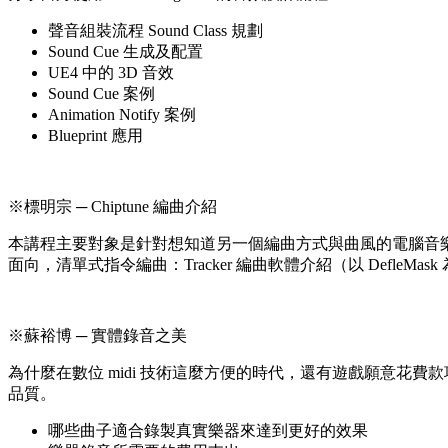
聲音組裝流程 Sound Class 規劃
Sound Cue 生成及配置
UE4 中的 3D 音效
Sound Cue 案例
Animation Notify 案例
Blueprint 應用
※標明宗 ─ Chiptune 編曲介紹
本講程主要對象是針對想知道另一個編曲方式與曲風的電腦音樂經驗
面向，清單式指令編曲：Tracker 編曲軟體介紹（以 DefleMask 為例
※蘇裕博 ─ 實體錄音之美
為什麼在數位 midi 技術這麼方便的時代，還有遊戲願意
品質。
哪些曲子適合錄製真實樂器來達到更好的效果