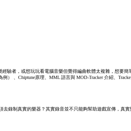
者，或想玩玩看電腦音樂但覺得編曲軟體太複雜，想要簡單上手的新手
） 、Chiptune原理、MML 語言與 MOD-Tracker 介紹、Tra
花費款項去錄制真實的樂器？其實錄音並不只能夠幫助遊戲宣傳，真