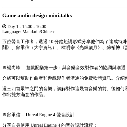
Game audio design mini-talks
Day 1 - 15:00 - 16:00
Language:
Mandarin/Chinese
五位聲音工作者，透過 10 分鐘短講形式分享他們為了達成
鬪》、甯承信（大宇資訊）、標明宗《光輝歲月》、蘇裕博《
※楊尚峰 ─ 遊戲配樂第一步：與音樂音效製作者的協調與溝通
介紹可以幫助作曲者和遊戲製作者溝通的免費軟體資訊。介紹
選三四首眾神之鬥的音樂，講解製作這幾首音樂的前、後如何
作出雙方滿意的作品。
※甯承信 ─ Unreal Engine 4 聲音設計
分享自身使用 Unreal Engine 4 的音效設計流程：