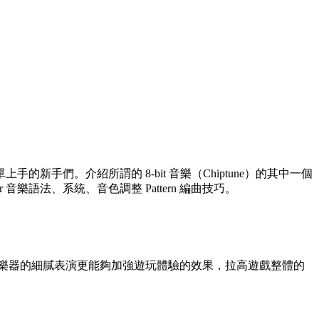
們。介紹所謂的 8-bit 音樂（Chiptune）的其中一個
cker 音樂語法、系統、音色調整 Pattern 編曲技巧。
實樂器的細膩表演更能夠加強遊玩體驗的效果，拉高遊戲整體的