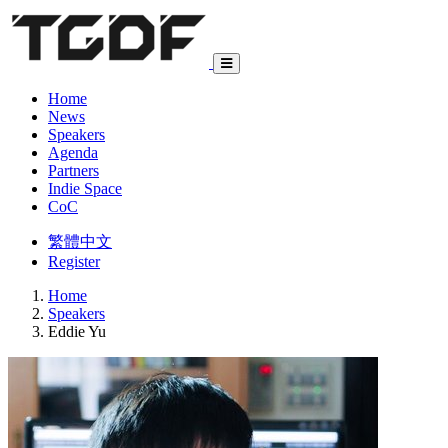
Home
News
Speakers
Agenda
Partners
Indie Space
CoC
繁體中文
Register
Home
Speakers
Eddie Yu