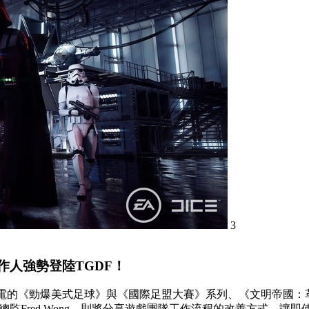
3
作人強勢登陸TGDF！
電的《勁爆美式足球》與《國際足盟大賽》系列、《文明帝國：革新2
總監Fred Wong，則將分享遊戲團隊工作流程的改善方式，