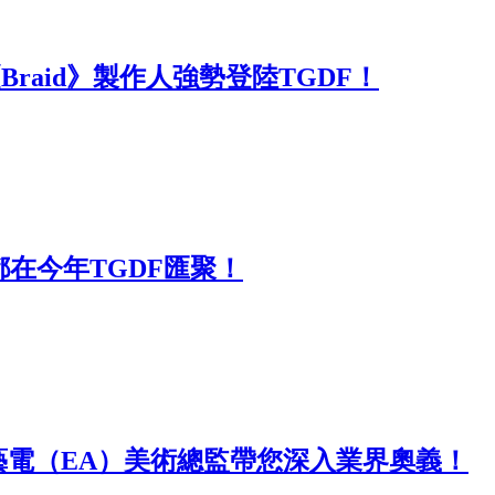
raid》製作人強勢登陸TGDF！
講師都在今年TGDF匯聚！
銷，美商藝電（EA）美術總監帶您深入業界奧義！