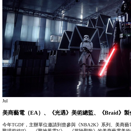
Jul
美商藝電（EA）、《光遇》美術總監、《Braid》製
今年TGDF，主辦單位邀請到曾參與《NBA2K》系列、美商藝
戰場前線II》、《戰地風雲V》、《冒險聖歌》的美商藝電美術