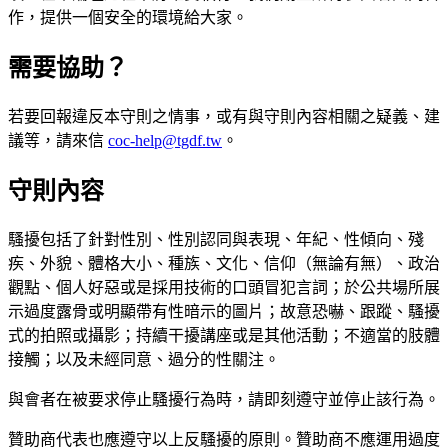
作，提供一個安全的環境給大家。
需要協助？
若要回報違反本守則之情事，或有與守則內容相關之疑義、建
議等，請來信
coc-help@tgdf.tw
。
守則內容
騷擾包括了針對性別、性別認同與表現、年紀、性傾向、殘
疾、外貌、體格大小、種族、文化、信仰（無論有無）、政治
觀點、個人好惡或是採用技術的口頭冒犯言詞；於公共場所展
示過度露骨或明顯帶有性暗示的圖片；故意恐嚇、跟蹤、騷擾
式的拍照或攝影；持續干擾講座或是其他活動；不適當的肢體
接觸；以及未經同意、過分的性關注。
與會者在被要求停止騷擾行為時，請即刻遵守並停止該行為。
贊助商代表也應遵守以上反騷擾的原則。贊助商不應運用過度