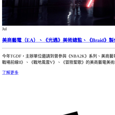
Jul
美商藝電（EA）、《光遇》美術總監、《Braid》製
今年TGDF，主辦單位邀請到曾參與《NBA2K》系列、美商藝
戰場前線II》、《戰地風雲V》、《冒險聖歌》的美商藝電美術總監F
了解更多