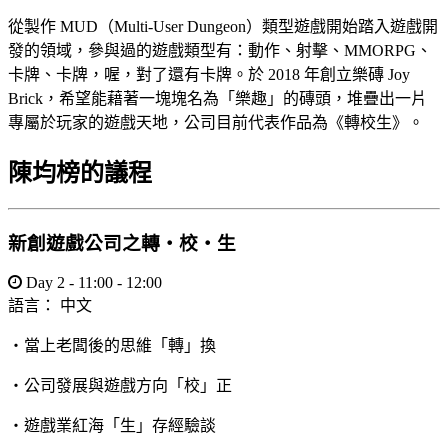
從製作 MUD（Multi-User Dungeon）類型遊戲開始踏入遊戲開
發的領域，參與過的遊戲類型有：動作、射擊、MMORPG、
卡牌、卡牌，喔，對了還有卡牌。於 2018 年創立樂磚 Joy
Brick，希望能藉著一塊塊名為「樂趣」的磚頭，堆疊出一片
專屬於玩家的遊戲天地，公司目前代表作品為《轉校生》。
陳均榜的議程
新創遊戲公司之轉・校・生
Day 2 - 11:00 - 12:00
語言：
中文
・當上老闆後的思維「轉」換
・公司發展與遊戲方向「校」正
・遊戲業紅海「生」存經驗談