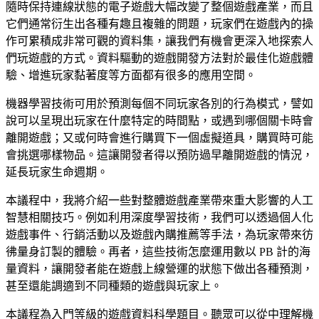
隨時保持連線狀態的電子遊戲大幅改變了整個遊戲產業，而且
它們通常衍生出各種有趣且複雜的問題，玩家們在遊戲內的操
作可累積成非常可觀的資料集，讓我們有機會更深入地探索人
們玩遊戲的方式。資料驅動的遊戲開發方法對於最佳化遊戲體
驗、增進玩家黏著度等方面都有很多的應用空間。
機器學習技術可用於預測每個不同玩家各別的行為模式，譬如
說可以呈現出玩家在什麼特定的時間點，或遇到哪個關卡時會
離開遊戲；又或何時會進行購買下一個虛擬道具，購買時可能
會挑選哪樣物品。這讓開發者得以預防過早離開遊戲的情況，
延長玩家生命週期。
本議程中，我將介紹一些對整體遊戲產業帶來重大影響的人工
智慧相關技巧。例如利用深度學習技術，我們可以透過個人化
遊戲事件、行銷活動以及遊戲內購推薦等手法，為玩家帶來彷
彿量身訂製的體驗。再者，這些技術怎麼運用數以 PB 計的海
量資料，讓開發者能在遊戲上線營運的狀態下做出各種預測，
甚至還能調適到不同種類的遊戲與玩家上。
本議程為入門等級的遊戲資料科學題目。聽眾可以從中理解機