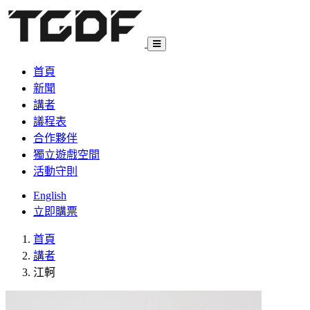
首頁
新聞
講者
議程表
合作夥伴
獨立遊戲空間
活動守則
English
立即購票
首頁
講者
江軻