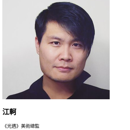
江軻
《光遇》美術總監