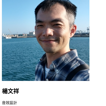
楊文祥
音效設計