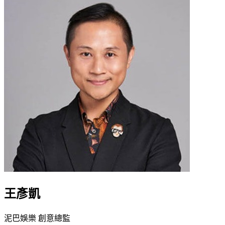
王彥凱
泥巴娛樂 創意總監