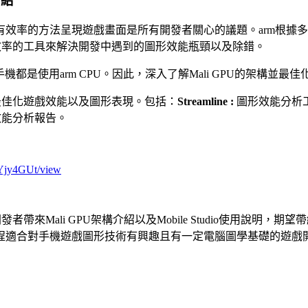
介紹
效率的⽅法呈現遊戲畫⾯是所有開發者關⼼的議題。arm根據多年
且更有效率的⼯具來解決開發中遇到的圖形效能瓶頸以及除錯。
型⼿機都是使⽤arm CPU。因此，深入了解Mali GPU的架構
位的最佳化遊戲效能以及圖形表現。包括：
Streamline :
圖形效能分析
效能分析報告。
Yjy4GUt/view
來Mali GPU架構介紹以及Mobile Studio使⽤說明，期望帶
程適合對⼿機遊戲圖形技術有興趣且有⼀定電腦圖學基礎的遊戲