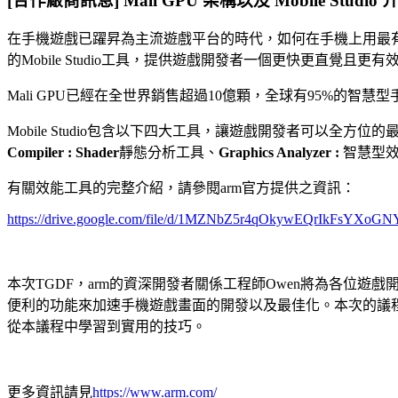
[合作廠商訊息] Mali GPU 架構以及 Mobile Studio 
在⼿機遊戲已躍昇為主流遊戲平台的時代，如何在⼿機上⽤最有
的Mobile Studio⼯具，提供遊戲開發者⼀個更快更直覺
Mali GPU已經在全世界銷售超過10億顆，全球有95%的智慧
Mobile Studio包含以下四⼤⼯具，讓遊戲開發者可以全⽅
Compiler : Shader
靜態分析⼯具、
Graphics Analyzer :
智慧型
有關效能工具的完整介紹，請參閱arm官方提供之資訊：
https://drive.google.com/file/d/1MZNbZ5r4qOkywEQrIkFsYXoGN
本次TGDF，arm的資深開發者關係⼯程師Owen將為各位遊戲開發者帶
便利的功能來加速⼿機遊戲畫⾯的開發以及最佳化。本次的議
從本議程中學習到實⽤的技巧。
更多資訊請見
https://www.arm.com/