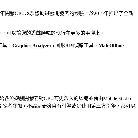
開發GPU以及協助遊戲開發者的經驗，於2019年推出了全新
並最佳化，可以讓您的遊戲順暢的執⾏在更多的⼿機上。
⼯具、
Graphics Analyzer :
圖形
API
偵錯⼯具、
Mali Offline
給各位遊戲開發者對GPU有更深入的認識並藉由Mobile Studio
開發者參加，不論是研發⾃有引擎或是使⽤第三⽅引擎，都可以